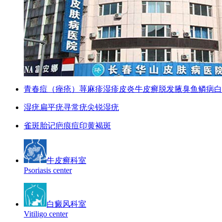
青春痘（痤疮）
荨麻疹
湿疹
皮炎
牛皮癣
脱发
腋臭
鱼鳞病
白
湿疣
扁平疣
寻常疣
尖锐湿疣
雀斑
胎记
疤痕
痘印
黄褐斑
牛皮癣科室
Psoriasis center
白癜风科室
Vitiligo center