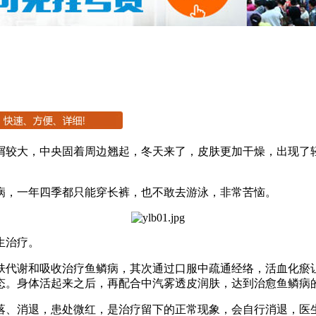
屑较大，中央固着周边翘起，冬天来了，皮肤更加干燥，出现了
病，一年四季都只能穿长裤，也不敢去游泳，非常苦恼。
生治疗。
肤代谢和吸收治疗鱼鳞病，其次通过口服中疏通经络，活血化瘀
态。身体活起来之后，再配合中汽雾透皮润肤，达到治愈鱼鳞病
落、消退，患处微红，是治疗留下的正常现象，会自行消退，医