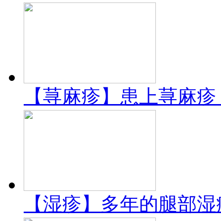
【荨麻疹】患上荨麻疹
【湿疹】多年的腿部湿