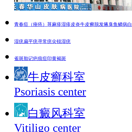
青春痘（痤疮）
荨麻疹
湿疹
皮炎
牛皮癣
脱发
腋臭
鱼鳞病
白
湿疣
扁平疣
寻常疣
尖锐湿疣
雀斑
胎记
疤痕
痘印
黄褐斑
牛皮癣科室
Psoriasis center
白癜风科室
Vitiligo center