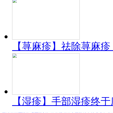
【荨麻疹】祛除荨麻疹
【湿疹】手部湿疹终于