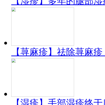
【湿疹】多年的腿部湿
【荨麻疹】祛除荨麻疹
【湿疹】手部湿疹终于