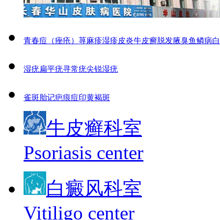
青春痘（痤疮）
荨麻疹
湿疹
皮炎
牛皮癣
脱发
腋臭
鱼鳞病
白
湿疣
扁平疣
寻常疣
尖锐湿疣
雀斑
胎记
疤痕
痘印
黄褐斑
牛皮癣科室
Psoriasis center
白癜风科室
Vitiligo center