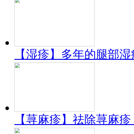
【湿疹】多年的腿部湿
【荨麻疹】祛除荨麻疹