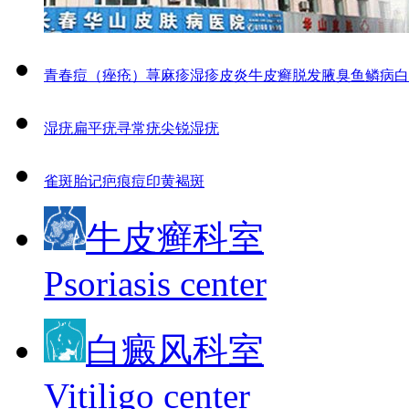
青春痘（痤疮）
荨麻疹
湿疹
皮炎
牛皮癣
脱发
腋臭
鱼鳞病
白
湿疣
扁平疣
寻常疣
尖锐湿疣
雀斑
胎记
疤痕
痘印
黄褐斑
牛皮癣科室
Psoriasis center
白癜风科室
Vitiligo center