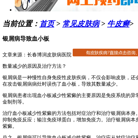
当前位置：
首页
>
常见皮肤病
>
牛皮癣
>
银屑病导致血小板
文章来源：长春博润皮肤病医院
数量减少的原因及治疗方法？
银屑病是一种慢性自身免疫性皮肤疾病，不仅会影响皮肤，还
在攻击银屑病病灶时误伤了血小板，导致其数量减少。
银屑病患者出现血小板减少性紫癜的主要原因是免疫系统的异
金制剂等。
治疗血小板减少性紫癜的方法包括对症治疗和治疗银屑病本身
抑制免疫反应；输注免疫球蛋白，增加免疫力。治疗银屑病本
紫癜。
总之，银屑病可以导致血小板减少性紫癜，治疗应从对症治疗