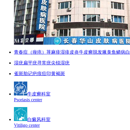
青春痘（痤疮）
荨麻疹
湿疹
皮炎
牛皮癣
脱发
腋臭
鱼鳞病
白
湿疣
扁平疣
寻常疣
尖锐湿疣
雀斑
胎记
疤痕
痘印
黄褐斑
牛皮癣科室
Psoriasis center
白癜风科室
Vitiligo center