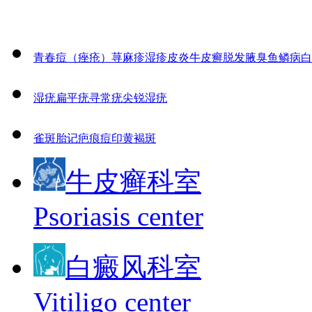
青春痘（痤疮）
荨麻疹
湿疹
皮炎
牛皮癣
脱发
腋臭
鱼鳞病
白
湿疣
扁平疣
寻常疣
尖锐湿疣
雀斑
胎记
疤痕
痘印
黄褐斑
牛皮癣科室
Psoriasis center
白癜风科室
Vitiligo center