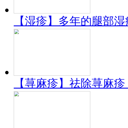
【湿疹】多年的腿部湿
【荨麻疹】祛除荨麻疹